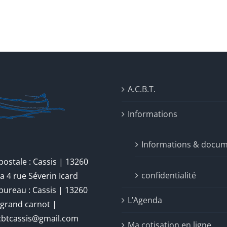
A.C.B.T.
Informations
Informations & docu
postale : Cassis | 13260
confidentialité
a 4 rue Séverin Icard
bureau : Cassis | 13260
L’Agenda
 grand carnot |
acbtcassis@gmail.com
Ma cotisation en ligne