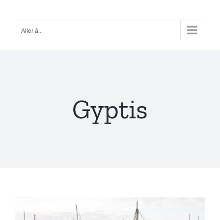
Passer
au
Aller à...
contenu
Gyptis