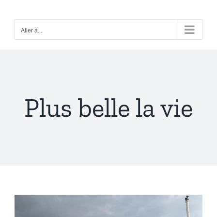
Passer
au
Aller à...
contenu
Plus belle la vie