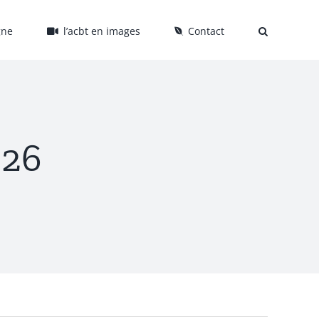
gne
l’acbt en images
Contact
026