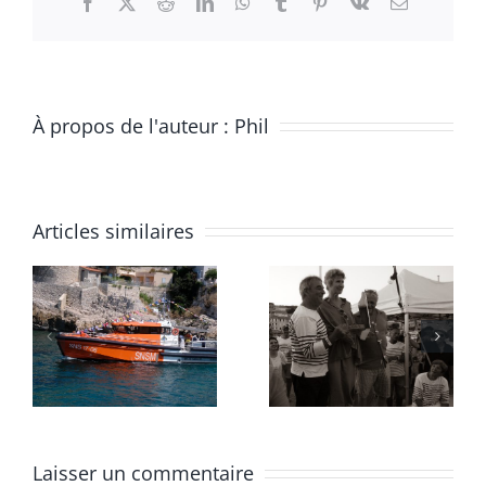
Facebook
X
Reddit
LinkedIn
WhatsApp
Tumblr
Pinterest
Vk
Email
À propos de l'auteur :
Phil
Articles similaires
Fête de
Missbarqu
l’ACBT
2026
2026
Laisser un commentaire