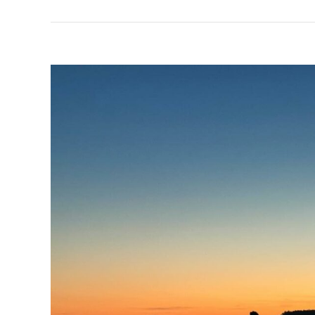
Voir
l'image
agrandie