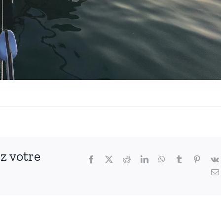
ez votre
Facebook
X
Reddit
LinkedIn
WhatsApp
Tumblr
Pintere