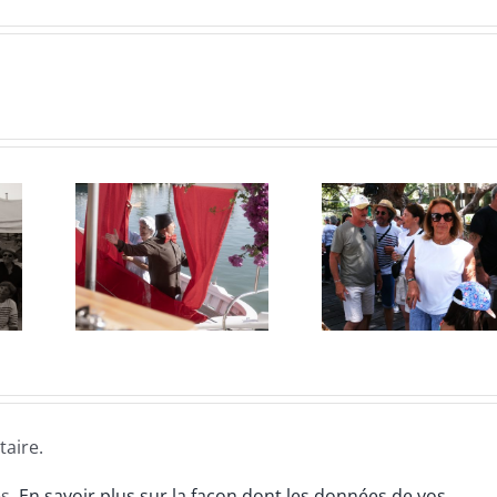
Les Fê
rquette
Pique-
de la 
6
nique 2026
202
aire.
es.
En savoir plus sur la façon dont les données de vos