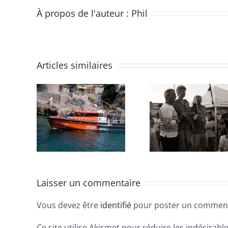
À propos de l'auteur :
Phil
Articles similaires
êtes
Fête de
Missba
 mer
l’ACBT
202
6
2026
Laisser un commentaire
Vous devez être
identifié
pour poster un comment
Ce site utilise Akismet pour réduire les indésirabl