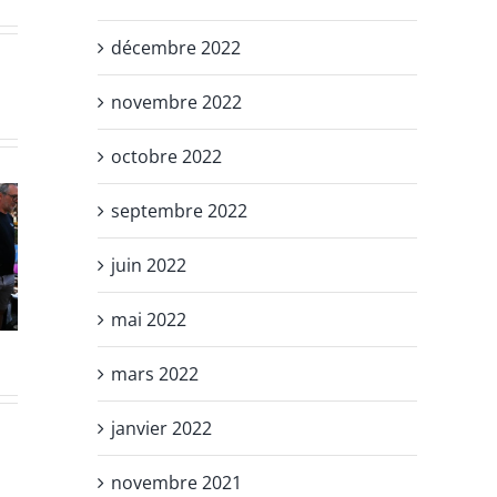
décembre 2022
novembre 2022
octobre 2022
septembre 2022
tes
Fête de
Missbar
juin 2022
mer
l’ACBT
202
6
2026
mai 2022
mars 2022
janvier 2022
novembre 2021