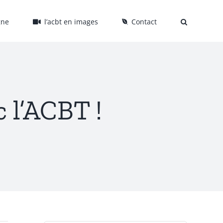
gne
l’acbt en images
Contact
c l’ACBT !